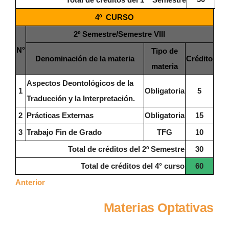
4º CURSO
2º Semestre/Semestre VIII
N°
Tipo de
Denominación de la materia
Crédito
materia
Aspectos Deontológicos de la
1
Obligatoria
5
Traducción y la Interpretación.
2
Prácticas Externas
Obligatoria
15
3
Trabajo Fin de Grado
TFG
10
Total de créditos del 2º Semestre
30
Total de créditos del 4° curso
60
Anterior
Materias Optativas