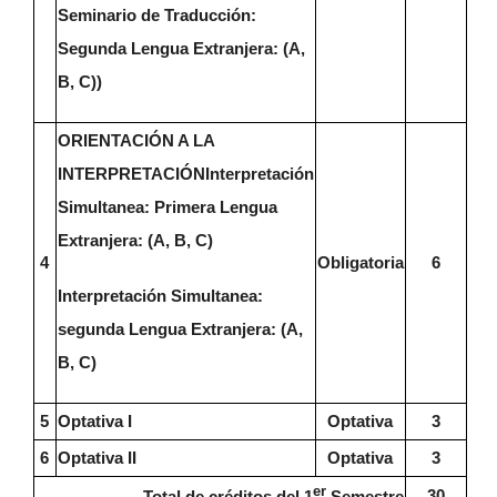
Seminario de Traducción:
Segunda Lengua Extranjera: (A,
B, C))
ORIENTACIÓN A LA
INTERPRETACIÓN
Interpretación
Simultanea: Primera Lengua
Extranjera: (A, B, C)
4
Obligatoria
6
Interpretación Simultanea:
segunda Lengua Extranjera: (A,
B, C)
5
Optativa I
Optativa
3
6
Optativa II
Optativa
3
er
30
Total de créditos del 1
Semestre