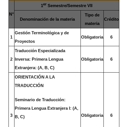
er
1
Semestre/Semestre VII
N°
Tipo de
Denominación de la materia
Crédito
materia
Gestión Terminológica y de
1
Obligatoria
6
Proyectos
Traducción Especializada
2
Inversa: Primera Lengua
Obligatoria
6
Extranjera: (A, B, C)
ORIENTACIÓN A LA
TRADUCCIÓN
Seminario de Traducción:
Primera Lengua Extranjera I: (A,
3
Obligatoria
6
B, C)