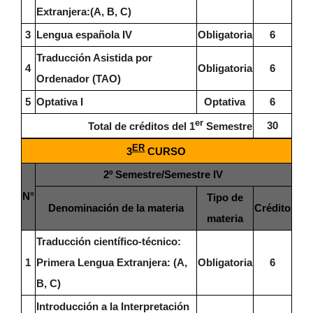
Extranjera:(A, B, C)
3
Lengua española IV
Obligatoria
6
Traducción Asistida por
4
Obligatoria
6
Ordenador (TAO)
5
Optativa I
Optativa
6
er
30
Total de créditos del 1
Semestre
ER
3
CURSO
2º Semestre/Semestre IV
N°
Tipo de
Denominación de la materia
Crédito
materia
Traducción científico-técnico:
1
Primera Lengua Extranjera: (A,
Obligatoria
6
B, C)
Introducción a la Interpretación