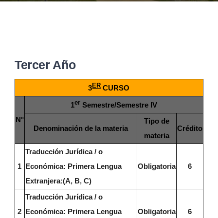
EVENTOS
CONVENIOS AAUCA
Tercer Año
ER
3
CURSO
CÁTEDRA UNESCO
er
1
Semestre/Semestre IV
N°
Tipo de
DOCUMENTOS
Denominación de la materia
Crédito
materia
Traducción Jurídica / o
CONTÁCTENOS
1
Económica: Primera Lengua
Obligatoria
6
Extranjera:(A, B, C)
ACCESOS DIRECTOS
Traducción Jurídica / o
2
Económica: Primera Lengua
Obligatoria
6