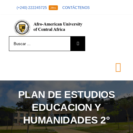
Skip
(+240) 222245725
CONTÁCTENOS
24hrs
to
content
Search
for:
Tog
Nav
PLAN DE ESTUDIOS
LA UNIVERSIDAD
EDUCACION Y
FORMACIÓN
HUMANIDADES 2°
ADMISIÓN