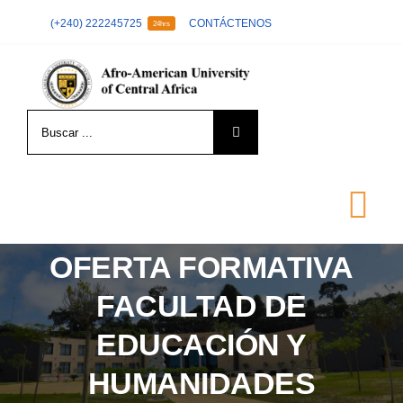
Skip
(+240) 222245725
CONTÁCTENOS
24hrs
to
content
Search
for:
Tog
Nav
OFERTA FORMATIVA
LA UNIVERSIDAD
FACULTAD DE
EDUCACIÓN Y
FORMACIÓN
HUMANIDADES
ADMISIÓN