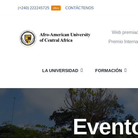
Skip
(+240) 222245725
CONTÁCTENOS
24hrs
to
content
Web premiad
Premio Intern
LA UNIVERSIDAD
FORMACIÓN
Evento