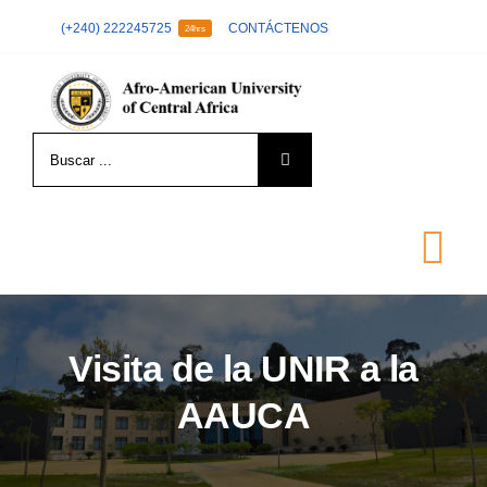
Skip
(+240) 222245725
CONTÁCTENOS
24hrs
to
content
Search
for:
Tog
Nav
LA UNIVERSIDAD
Visita de la UNIR a la
AAUCA
FORMACIÓN
ADMISIÓN