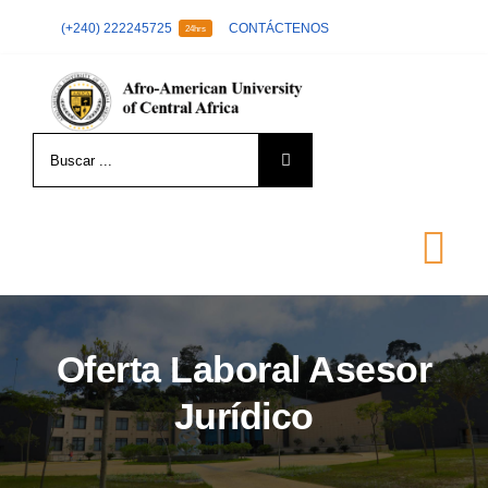
Skip
(+240) 222245725
CONTÁCTENOS
24hrs
to
content
Search
for:
Tog
Nav
LA UNIVERSIDAD
Oferta Laboral Asesor
Jurídico
FORMACIÓN
ADMISIÓN