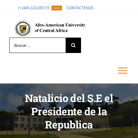
Skip
(+240) 222245725
CONTÁCTENOS
24hrs
to
content
Search
for:
Tog
Nav
Natalicio del S.E el
LA UNIVERSIDAD
Presidente de la
FORMACIÓN
Republica
ADMISIÓN