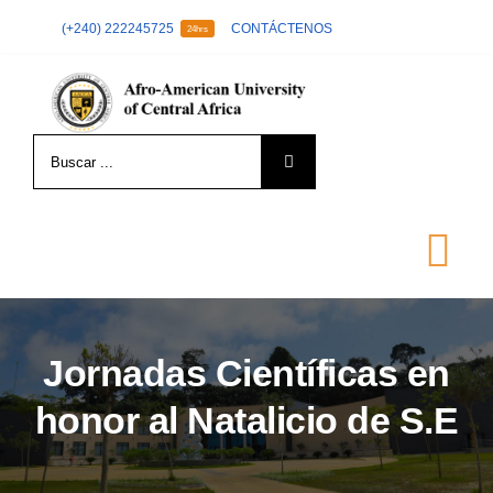
Skip
(+240) 222245725
CONTÁCTENOS
24hrs
to
content
Search
for:
Tog
Nav
LA UNIVERSIDAD
Jornadas Científicas en
honor al Natalicio de S.E
FORMACIÓN
ADMISIÓN