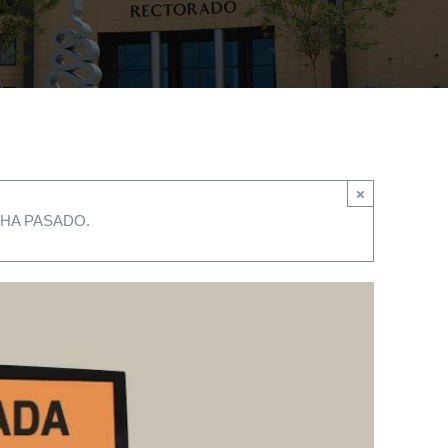
×
HA PASADO.