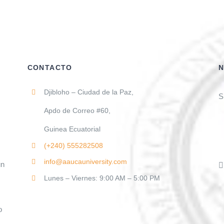
CONTACTO
N
Djibloho – Ciudad de la Paz,
S
Apdo de Correo #60,
Guinea Ecuatorial
(+240)
555282508
info@aaucauniversity.com
un
Lunes – Viernes: 9:00 AM – 5:00 PM
o