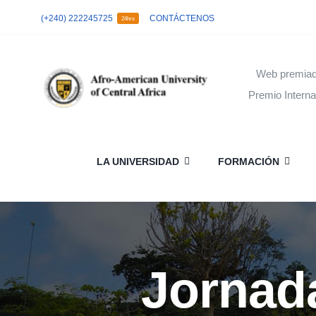
Skip
(+240) 222245725
CONTÁCTENOS
24hrs
to
content
Web premiad
Premio Intern
LA UNIVERSIDAD
FORMACIÓN
Jornada