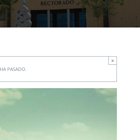
×
 HA PASADO.