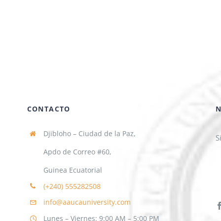
CONTACTO
N
Djibloho – Ciudad de la Paz,
S
Apdo de Correo #60,
Guinea Ecuatorial
(+240)
555282508
info@aaucauniversity.com
Lunes – Viernes: 9:00 AM – 5:00 PM