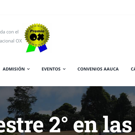
da con el
acional OX
ADMISIÓN
EVENTOS
CONVENIOS AAUCA
C
stre 2° en la