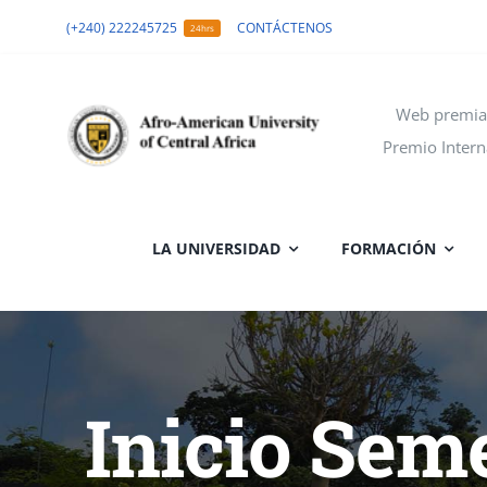
Skip
(+240) 222245725
CONTÁCTENOS
24hrs
to
content
Web premia
Premio Intern
LA UNIVERSIDAD
FORMACIÓN
Inicio Seme