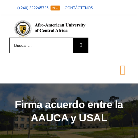
Skip
(+240) 222245725
CONTÁCTENOS
24hrs
to
content
Search
for:
Tog
Nav
LA UNIVERSIDAD
Firma acuerdo entre la
AAUCA y USAL
FORMACIÓN
ADMISIÓN