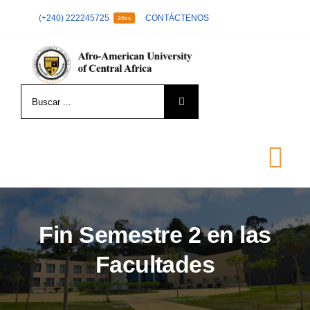
Skip
(+240) 222245725
CONTÁCTENOS
24hrs
to
content
Search
for:
Tog
Nav
LA UNIVERSIDAD
Fin Semestre 2 en las
Facultades
FORMACIÓN
ADMISIÓN