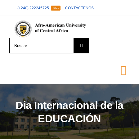
Skip
(+240) 222245725
CONTÁCTENOS
24hrs
to
content
Search
for:
Tog
Nav
LA UNIVERSIDAD
Dia Internacional de la
EDUCACIÓN
FORMACIÓN
ADMISIÓN