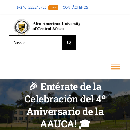
Skip
(+240) 222245725
CONTÁCTENOS
24hrs
to
content
Search
for:
Tog
🎉 Entérate de la
Nav
LA UNIVERSIDAD
Celebración del 4º
Aniversario de la
FORMACIÓN
AAUCA! 🎓
ADMISIÓN