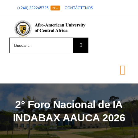
Skip
(+240) 222245725
CONTÁCTENOS
24hrs
to
content
Search
for:
Tog
Nav
LA UNIVERSIDAD
2° Foro Nacional de IA
INDABAX AAUCA 2026
FORMACIÓN
ADMISIÓN