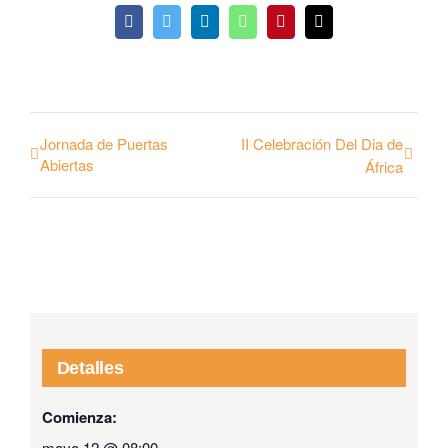
Facebook
Twitter
LinkedIn
WhatsApp
Pinterest
Email
Jornada de Puertas
II Celebración Del Dia de
Abiertas
África
Detalles
Comienza:
mayo 12 @ 08:00