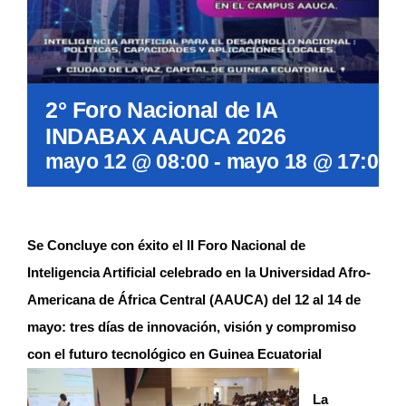
2° Foro Nacional de IA
INDABAX AAUCA 2026
mayo 12 @ 08:00
-
mayo 18 @ 17:00
Se Concluye con éxito el II Foro Nacional de
Inteligencia Artificial celebrado en la Universidad Afro-
Americana de África Central (AAUCA) del 12 al 14 de
mayo: tres días de innovación, visión y compromiso
con el futuro tecnológico en Guinea Ecuatorial
La